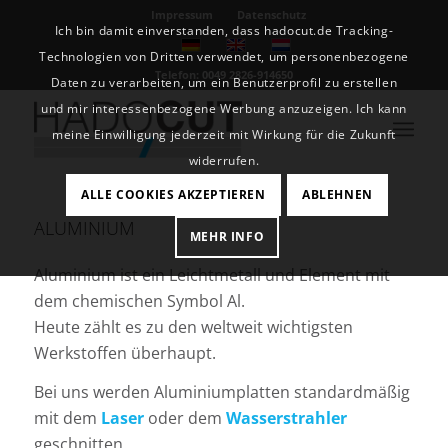
Impressum
Datenschutz
Ich bin damit einverstanden, dass hadocut.de Tracking-
Technologien von Dritten verwendet, um personenbezogene
Telefon: 0049 2826-914650
Daten zu verarbeiten, um ein Benutzerprofil zu erstellen
und mir interessenbezogene Werbung anzuzeigen. Ich kann
meine Einwilligung jederzeit mit Wirkung für die Zukunft
widerrufen.
ALLE COOKIES AKZEPTIEREN
ABLEHNEN
ALUMINIUM
MEHR INFO
Aluminium ist ein Leichtmetall und Element mit
dem chemischen Symbol Al.
Heute zählt es zu den weltweit wichtigsten
Werkstoffen überhaupt.
Bei uns werden Aluminiumplatten standardmäßig
mit dem
Laser
oder dem
Wasserstrahler
geschnitten.