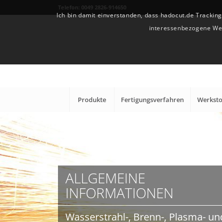
Telefon: 0049 2826-914650
Ich bin damit einverstanden, dass hadocut.de Trackin
interessenbezogene Werb
Produkte
Fertigungsverfahren
Werksto
ALLGEMEINE
INFORMATIONEN
Wasserstrahl-, Brenn-, Plasma- un