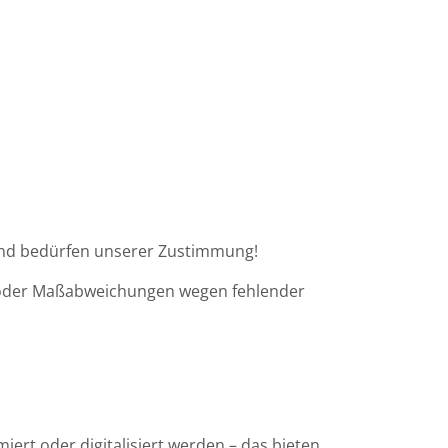
und bedürfen unserer Zustimmung!
m- oder Maßabweichungen wegen fehlender
rt oder digitalisiert werden – das bieten