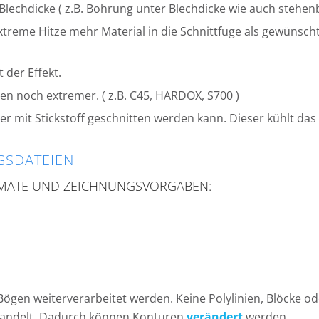
 Blechdicke ( z.B. Bohrung unter Blechdicke wie auch stehen
 extreme Hitze mehr Material in die Schnittfuge als gewünsc
t der Effekt.
hlen noch extremer. ( z.B. C45, HARDOX, S700 )
hier mit Stickstoff geschnitten werden kann. Dieser kühlt das 
GSDATEIEN
MATE UND ZEICHNUNGSVORGABEN:
ögen weiterverarbeitet werden. Keine Polylinien, Blöcke ode
wandelt. Dadurch können Konturen
verändert
werden.