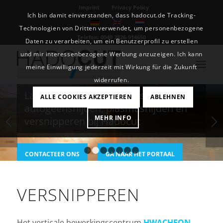
Imprint
Privacy Policy
Ich bin damit einverstanden, dass hadocut.de Tracking-
Technologien von Dritten verwendet, um personenbezogene
Telefon: 0049 2826-914650
Daten zu verarbeiten, um ein Benutzerprofil zu erstellen
und mir interessenbezogene Werbung anzuzeigen. Ich kann
meine Einwilligung jederzeit mit Wirkung für die Zukunft
widerrufen.
Lasersnijden, waterstraalsnijden,
ALLE COOKIES AKZEPTIEREN
ABLEHNEN
autogeensnijden, plasmasnijden en
MEHR INFO
versnipperen bij Hadocut
CONTACTEER ONS
GA NAAR HET PORTAAL
1
2
3
4
5
6
7
VERSNIPPEREN
Het verticale bewerkingscentrum
HWACHEON