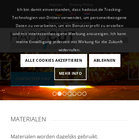
Imprint
Privacy Policy
Ich bin damit einverstanden, dass hadocut.de Tracking-
Technologien von Dritten verwendet, um personenbezogene
Telefon: 0049 2826-914650
Daten zu verarbeiten, um ein Benutzerprofil zu erstellen
und mir interessenbezogene Werbung anzuzeigen. Ich kann
meine Einwilligung jederzeit mit Wirkung für die Zukunft
widerrufen.
ALLE COOKIES AKZEPTIEREN
ABLEHNEN
MEHR INFO
CONTACTEER ONS
1
2
3
4
5
6
7
MATERIALEN
Materialen worden dagelijks gebruikt.